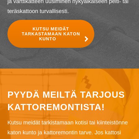
ja varttikatteen uusiminen nykyaikaiseen pelti- tai
teräskattoon turvallisesti.
KUTSU MEIDÄT
TARKASTAMAAN KATON
KUNTO
PYYDÄ MEILTÄ TARJOUS
KATTOREMONTISTA!
Kutsu meidät tarkistamaan kotisi tai kiinteistönne
katon kunto ja kattoremontin tarve. Jos kattosi