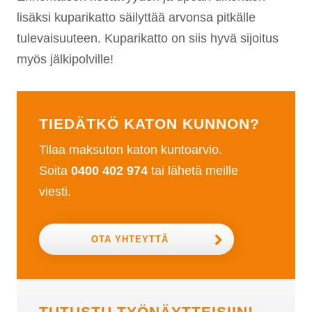
lisäksi kuparikatto säilyttää arvonsa pitkälle
tulevaisuuteen. Kuparikatto on siis hyvä sijoitus
myös jälkipolville!
TIEDÄTKÖ KATON KUNNON?
Tilaa maksuton katon kuntoarvio.
Soita
0400 402 974
tai lähetä meille
viesti.
OTA YHTEYTTÄ
TUTUSTU TYÖNÄYTTEISIIN!