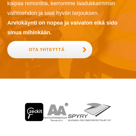
kaipaa remonttia, kerromme laadukkaimman
vaihtoehdon ja saat hyvän tarjouksen.
Arviokäynti on nopea ja vaivaton eikä sido
sinua mihinkään.
OTA YHTEYTTÄ